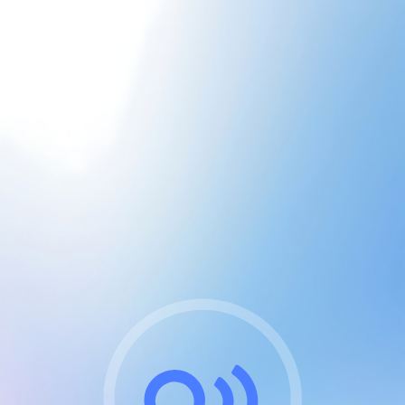
CGU & cookies
J'accepte les CGUs
et les cookies essentiels
Pour naviguer sur notre site, vous devez lire et
respecter nos
Conditions Générales d'Utilisation
.
Nous utilisons des cookies et technologies analogues
requises pour l'affichage et les performances de
certaines publicités. Notez qu'en nous soutenant avec
un compte Premium cela vous évitera toute publicité
sur nos services et activera des fonctionnalités
exclusives !