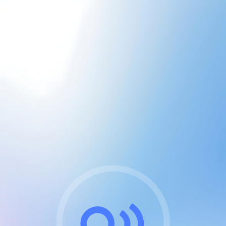
CGU & cookies
J'accepte les CGUs
et les cookies essentiels
Pour naviguer sur notre site, vous devez lire et
respecter nos
Conditions Générales d'Utilisation
.
Nous utilisons des cookies et technologies analogues
requises pour l'affichage et les performances de
certaines publicités. Notez qu'en nous soutenant avec
un compte Premium cela vous évitera toute publicité
sur nos services et activera des fonctionnalités
exclusives !