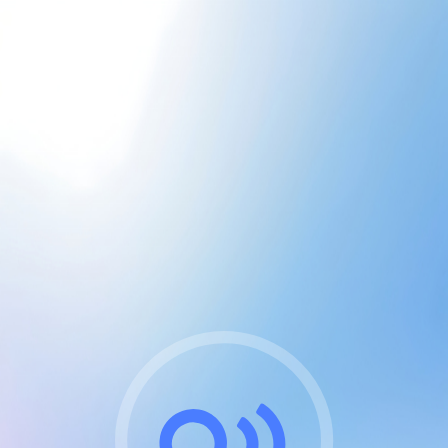
CGU & cookies
J'accepte les CGUs
et les cookies essentiels
Pour naviguer sur notre site, vous devez lire et
respecter nos
Conditions Générales d'Utilisation
.
Nous utilisons des cookies et technologies analogues
requises pour l'affichage et les performances de
certaines publicités. Notez qu'en nous soutenant avec
un compte Premium cela vous évitera toute publicité
sur nos services et activera des fonctionnalités
exclusives !