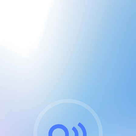
CGU & cookies
J'accepte les CGUs
et les cookies essentiels
Pour naviguer sur notre site, vous devez lire et
respecter nos
Conditions Générales d'Utilisation
.
Nous utilisons des cookies et technologies analogues
requises pour l'affichage et les performances de
certaines publicités. Notez qu'en nous soutenant avec
un compte Premium cela vous évitera toute publicité
sur nos services et activera des fonctionnalités
exclusives !