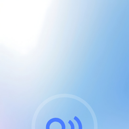
CGU & cookies
J'accepte les CGUs
et les cookies essentiels
Pour naviguer sur notre site, vous devez lire et
respecter nos
Conditions Générales d'Utilisation
.
Nous utilisons des cookies et technologies analogues
requises pour l'affichage et les performances de
certaines publicités. Notez qu'en nous soutenant avec
un compte Premium cela vous évitera toute publicité
sur nos services et activera des fonctionnalités
exclusives !