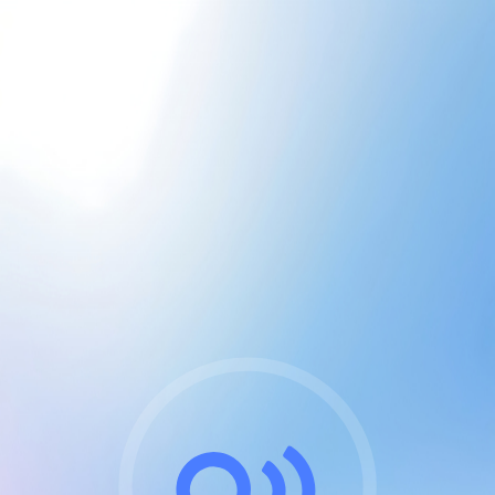
CGU & cookies
J'accepte les CGUs
et les cookies essentiels
Pour naviguer sur notre site, vous devez lire et
respecter nos
Conditions Générales d'Utilisation
.
Nous utilisons des cookies et technologies analogues
requises pour l'affichage et les performances de
certaines publicités. Notez qu'en nous soutenant avec
un compte Premium cela vous évitera toute publicité
sur nos services et activera des fonctionnalités
exclusives !