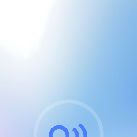
CGU & cookies
J'accepte les CGUs
et les cookies essentiels
Pour naviguer sur notre site, vous devez lire et
respecter nos
Conditions Générales d'Utilisation
.
Nous utilisons des cookies et technologies analogues
requises pour l'affichage et les performances de
certaines publicités. Notez qu'en nous soutenant avec
un compte Premium cela vous évitera toute publicité
sur nos services et activera des fonctionnalités
exclusives !