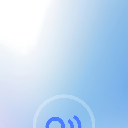
CGU & cookies
J'accepte les CGUs
et les cookies essentiels
Pour naviguer sur notre site, vous devez lire et
respecter nos
Conditions Générales d'Utilisation
.
Nous utilisons des cookies et technologies analogues
requises pour l'affichage et les performances de
certaines publicités. Notez qu'en nous soutenant avec
un compte Premium cela vous évitera toute publicité
sur nos services et activera des fonctionnalités
exclusives !