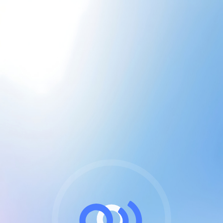
CGU & cookies
J'accepte les CGUs
et les cookies essentiels
Pour naviguer sur notre site, vous devez lire et
respecter nos
Conditions Générales d'Utilisation
.
Nous utilisons des cookies et technologies analogues
requises pour l'affichage et les performances de
certaines publicités. Notez qu'en nous soutenant avec
un compte Premium cela vous évitera toute publicité
sur nos services et activera des fonctionnalités
exclusives !