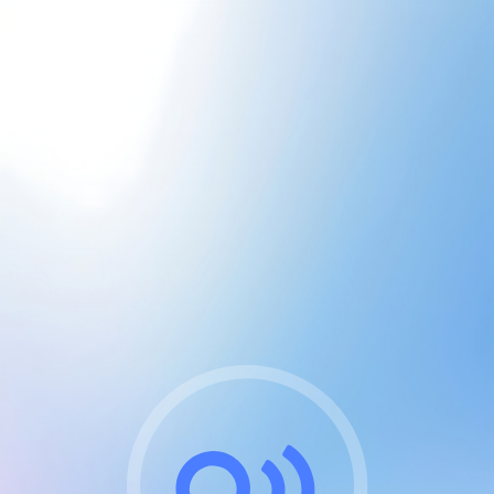
CGU & cookies
J'accepte les CGUs
et les cookies essentiels
Pour naviguer sur notre site, vous devez lire et
respecter nos
Conditions Générales d'Utilisation
.
Nous utilisons des cookies et technologies analogues
requises pour l'affichage et les performances de
certaines publicités. Notez qu'en nous soutenant avec
un compte Premium cela vous évitera toute publicité
sur nos services et activera des fonctionnalités
exclusives !