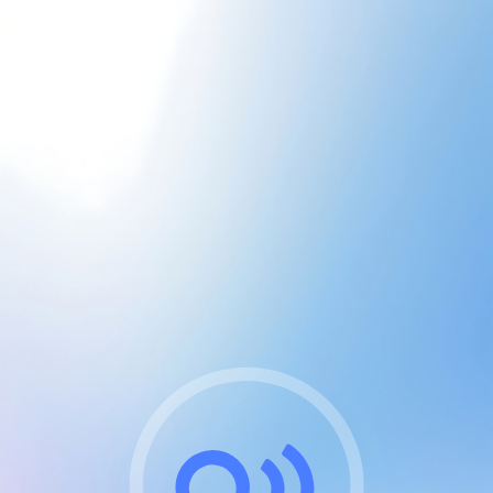
CGU & cookies
J'accepte les CGUs
et les cookies essentiels
Pour naviguer sur notre site, vous devez lire et
respecter nos
Conditions Générales d'Utilisation
.
Nous utilisons des cookies et technologies analogues
requises pour l'affichage et les performances de
certaines publicités. Notez qu'en nous soutenant avec
un compte Premium cela vous évitera toute publicité
sur nos services et activera des fonctionnalités
exclusives !