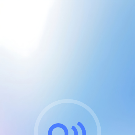
CGU & cookies
J'accepte les CGUs
et les cookies essentiels
Pour naviguer sur notre site, vous devez lire et
respecter nos
Conditions Générales d'Utilisation
.
Nous utilisons des cookies et technologies analogues
requises pour l'affichage et les performances de
certaines publicités. Notez qu'en nous soutenant avec
un compte Premium cela vous évitera toute publicité
sur nos services et activera des fonctionnalités
exclusives !