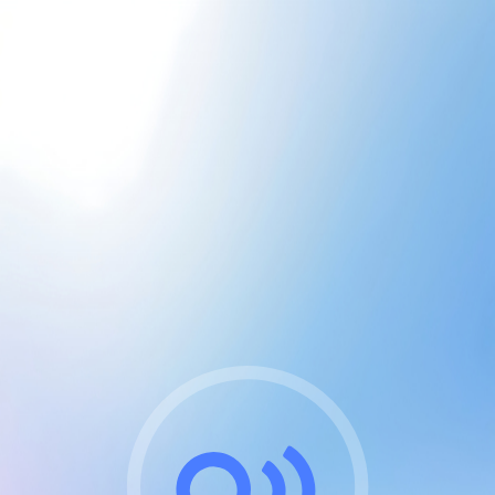
CGU & cookies
J'accepte les CGUs
et les cookies essentiels
Pour naviguer sur notre site, vous devez lire et
respecter nos
Conditions Générales d'Utilisation
.
Nous utilisons des cookies et technologies analogues
requises pour l'affichage et les performances de
certaines publicités. Notez qu'en nous soutenant avec
un compte Premium cela vous évitera toute publicité
sur nos services et activera des fonctionnalités
exclusives !