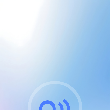
CGU & cookies
J'accepte les CGUs
et les cookies essentiels
Pour naviguer sur notre site, vous devez lire et
respecter nos
Conditions Générales d'Utilisation
.
Nous utilisons des cookies et technologies analogues
requises pour l'affichage et les performances de
certaines publicités. Notez qu'en nous soutenant avec
un compte Premium cela vous évitera toute publicité
sur nos services et activera des fonctionnalités
exclusives !