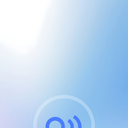
CGU & cookies
J'accepte les CGUs
et les cookies essentiels
Pour naviguer sur notre site, vous devez lire et
respecter nos
Conditions Générales d'Utilisation
.
Nous utilisons des cookies et technologies analogues
requises pour l'affichage et les performances de
certaines publicités. Notez qu'en nous soutenant avec
un compte Premium cela vous évitera toute publicité
sur nos services et activera des fonctionnalités
exclusives !