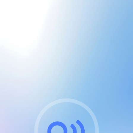
CGU & cookies
J'accepte les CGUs
et les cookies essentiels
Pour naviguer sur notre site, vous devez lire et
respecter nos
Conditions Générales d'Utilisation
.
Nous utilisons des cookies et technologies analogues
requises pour l'affichage et les performances de
certaines publicités. Notez qu'en nous soutenant avec
un compte Premium cela vous évitera toute publicité
sur nos services et activera des fonctionnalités
exclusives !