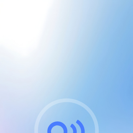
CGU & cookies
J'accepte les CGUs
et les cookies essentiels
Pour naviguer sur notre site, vous devez lire et
respecter nos
Conditions Générales d'Utilisation
.
Nous utilisons des cookies et technologies analogues
requises pour l'affichage et les performances de
certaines publicités. Notez qu'en nous soutenant avec
un compte Premium cela vous évitera toute publicité
sur nos services et activera des fonctionnalités
exclusives !