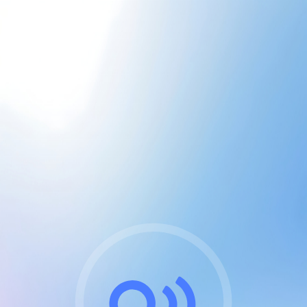
CGU & cookies
J'accepte les CGUs
et les cookies essentiels
Pour naviguer sur notre site, vous devez lire et
respecter nos
Conditions Générales d'Utilisation
.
Nous utilisons des cookies et technologies analogues
requises pour l'affichage et les performances de
certaines publicités. Notez qu'en nous soutenant avec
un compte Premium cela vous évitera toute publicité
sur nos services et activera des fonctionnalités
exclusives !