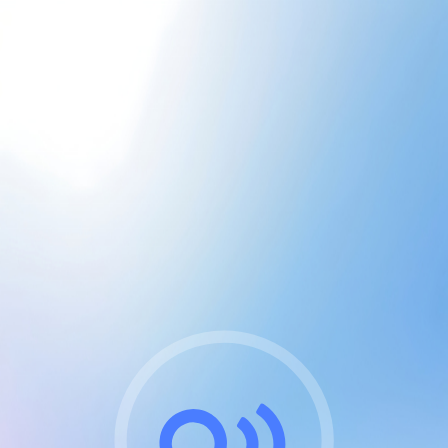
CGU & cookies
J'accepte les CGUs
et les cookies essentiels
Pour naviguer sur notre site, vous devez lire et
respecter nos
Conditions Générales d'Utilisation
.
Nous utilisons des cookies et technologies analogues
requises pour l'affichage et les performances de
certaines publicités. Notez qu'en nous soutenant avec
un compte Premium cela vous évitera toute publicité
sur nos services et activera des fonctionnalités
exclusives !