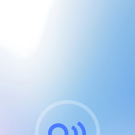
CGU & cookies
J'accepte les CGUs
et les cookies essentiels
Pour naviguer sur notre site, vous devez lire et
respecter nos
Conditions Générales d'Utilisation
.
Nous utilisons des cookies et technologies analogues
requises pour l'affichage et les performances de
certaines publicités. Notez qu'en nous soutenant avec
un compte Premium cela vous évitera toute publicité
sur nos services et activera des fonctionnalités
exclusives !