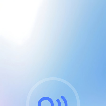
CGU & cookies
J'accepte les CGUs
et les cookies essentiels
Pour naviguer sur notre site, vous devez lire et
respecter nos
Conditions Générales d'Utilisation
.
Nous utilisons des cookies et technologies analogues
requises pour l'affichage et les performances de
certaines publicités. Notez qu'en nous soutenant avec
un compte Premium cela vous évitera toute publicité
sur nos services et activera des fonctionnalités
exclusives !