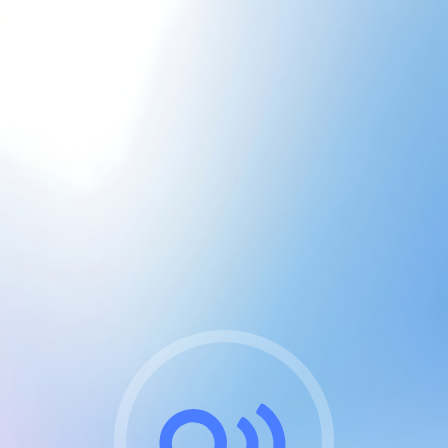
CGU & cookies
J'accepte les CGUs
et les cookies essentiels
Pour naviguer sur notre site, vous devez lire et
respecter nos
Conditions Générales d'Utilisation
.
Nous utilisons des cookies et technologies analogues
requises pour l'affichage et les performances de
certaines publicités. Notez qu'en nous soutenant avec
un compte Premium cela vous évitera toute publicité
sur nos services et activera des fonctionnalités
exclusives !