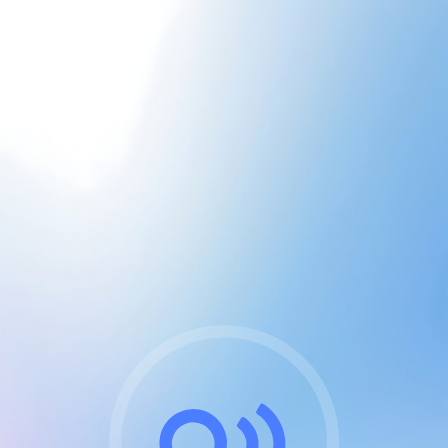
CGU & cookies
J'accepte les CGUs
et les cookies essentiels
Pour naviguer sur notre site, vous devez lire et
respecter nos
Conditions Générales d'Utilisation
.
Nous utilisons des cookies et technologies analogues
requises pour l'affichage et les performances de
certaines publicités. Notez qu'en nous soutenant avec
un compte Premium cela vous évitera toute publicité
sur nos services et activera des fonctionnalités
exclusives !