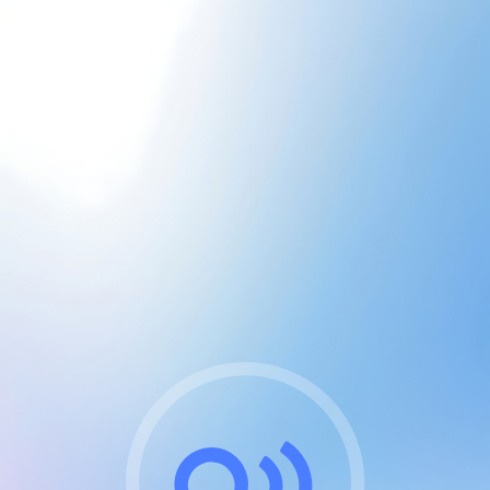
CGU & cookies
J'accepte les CGUs
et les cookies essentiels
Pour naviguer sur notre site, vous devez lire et
respecter nos
Conditions Générales d'Utilisation
.
Nous utilisons des cookies et technologies analogues
requises pour l'affichage et les performances de
certaines publicités. Notez qu'en nous soutenant avec
un compte Premium cela vous évitera toute publicité
sur nos services et activera des fonctionnalités
exclusives !