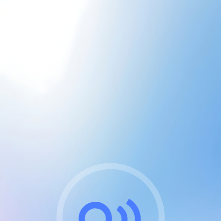
CGU & cookies
J'accepte les CGUs
et les cookies essentiels
Pour naviguer sur notre site, vous devez lire et
respecter nos
Conditions Générales d'Utilisation
.
Nous utilisons des cookies et technologies analogues
requises pour l'affichage et les performances de
certaines publicités. Notez qu'en nous soutenant avec
un compte Premium cela vous évitera toute publicité
sur nos services et activera des fonctionnalités
exclusives !