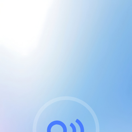
CGU & cookies
J'accepte les CGUs
et les cookies essentiels
Pour naviguer sur notre site, vous devez lire et
respecter nos
Conditions Générales d'Utilisation
.
Nous utilisons des cookies et technologies analogues
requises pour l'affichage et les performances de
certaines publicités. Notez qu'en nous soutenant avec
un compte Premium cela vous évitera toute publicité
sur nos services et activera des fonctionnalités
exclusives !