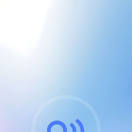
CGU & cookies
J'accepte les CGUs
et les cookies essentiels
Pour naviguer sur notre site, vous devez lire et
respecter nos
Conditions Générales d'Utilisation
.
Nous utilisons des cookies et technologies analogues
requises pour l'affichage et les performances de
certaines publicités. Notez qu'en nous soutenant avec
un compte Premium cela vous évitera toute publicité
sur nos services et activera des fonctionnalités
exclusives !