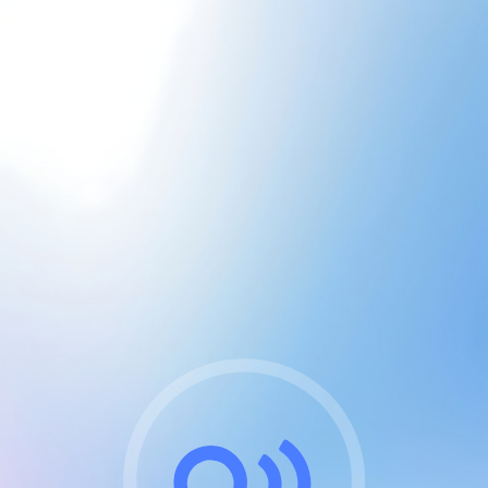
CGU & cookies
J'accepte les CGUs
et les cookies essentiels
Pour naviguer sur notre site, vous devez lire et
respecter nos
Conditions Générales d'Utilisation
.
Nous utilisons des cookies et technologies analogues
requises pour l'affichage et les performances de
certaines publicités. Notez qu'en nous soutenant avec
un compte Premium cela vous évitera toute publicité
sur nos services et activera des fonctionnalités
exclusives !