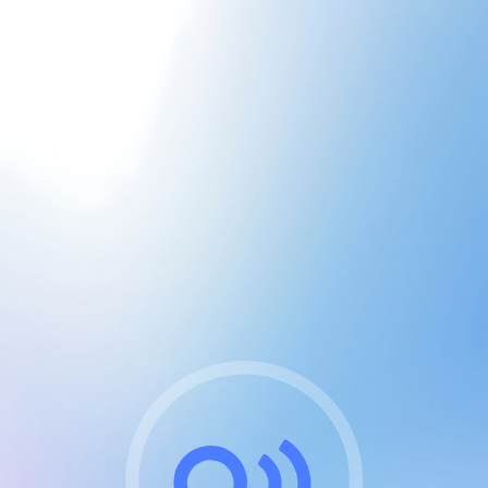
CGU & cookies
J'accepte les CGUs
et les cookies essentiels
Pour naviguer sur notre site, vous devez lire et
respecter nos
Conditions Générales d'Utilisation
.
Nous utilisons des cookies et technologies analogues
requises pour l'affichage et les performances de
certaines publicités. Notez qu'en nous soutenant avec
un compte Premium cela vous évitera toute publicité
sur nos services et activera des fonctionnalités
exclusives !