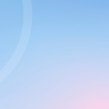
ter nos
Conditions
equises pour l'affichage
u'en nous soutenant
ité sur nos services et