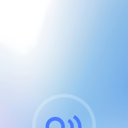
CGU & cookies
J'accepte les CGUs
et les cookies essentiels
Pour naviguer sur notre site, vous devez lire et
respecter nos
Conditions Générales d'Utilisation
.
Nous utilisons des cookies et technologies analogues
requises pour l'affichage et les performances de
certaines publicités. Notez qu'en nous soutenant avec
un compte Premium cela vous évitera toute publicité
sur nos services et activera des fonctionnalités
exclusives !