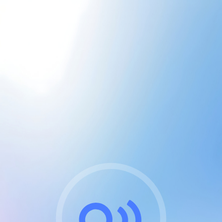
CGU & cookies
J'accepte les CGUs
et les cookies essentiels
Pour naviguer sur notre site, vous devez lire et
respecter nos
Conditions Générales d'Utilisation
.
Nous utilisons des cookies et technologies analogues
requises pour l'affichage et les performances de
certaines publicités. Notez qu'en nous soutenant avec
un compte Premium cela vous évitera toute publicité
sur nos services et activera des fonctionnalités
exclusives !