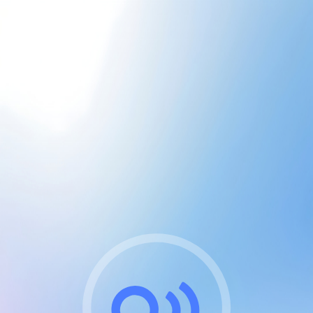
CGU & cookies
J'accepte les CGUs
et les cookies essentiels
Pour naviguer sur notre site, vous devez lire et
respecter nos
Conditions Générales d'Utilisation
.
Nous utilisons des cookies et technologies analogues
requises pour l'affichage et les performances de
certaines publicités. Notez qu'en nous soutenant avec
un compte Premium cela vous évitera toute publicité
sur nos services et activera des fonctionnalités
exclusives !