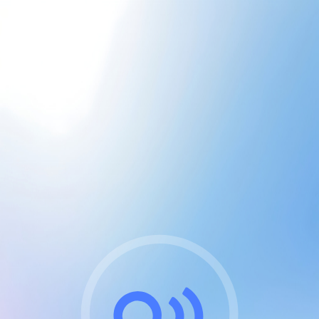
CGU & cookies
J'accepte les CGUs
et les cookies essentiels
Pour naviguer sur notre site, vous devez lire et
respecter nos
Conditions Générales d'Utilisation
.
Nous utilisons des cookies et technologies analogues
requises pour l'affichage et les performances de
certaines publicités. Notez qu'en nous soutenant avec
un compte Premium cela vous évitera toute publicité
sur nos services et activera des fonctionnalités
exclusives !