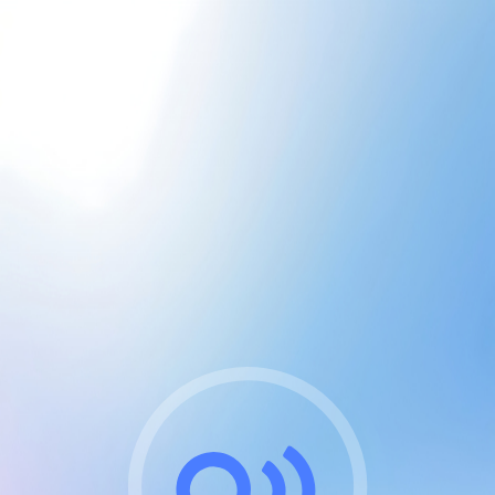
CGU & cookies
J'accepte les CGUs
et les cookies essentiels
Pour naviguer sur notre site, vous devez lire et
respecter nos
Conditions Générales d'Utilisation
.
Nous utilisons des cookies et technologies analogues
requises pour l'affichage et les performances de
certaines publicités. Notez qu'en nous soutenant avec
un compte Premium cela vous évitera toute publicité
sur nos services et activera des fonctionnalités
exclusives !