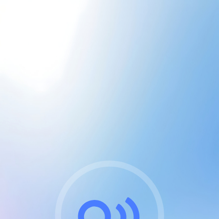
CGU & cookies
J'accepte les CGUs
et les cookies essentiels
Pour naviguer sur notre site, vous devez lire et
respecter nos
Conditions Générales d'Utilisation
.
Nous utilisons des cookies et technologies analogues
requises pour l'affichage et les performances de
certaines publicités. Notez qu'en nous soutenant avec
un compte Premium cela vous évitera toute publicité
sur nos services et activera des fonctionnalités
exclusives !