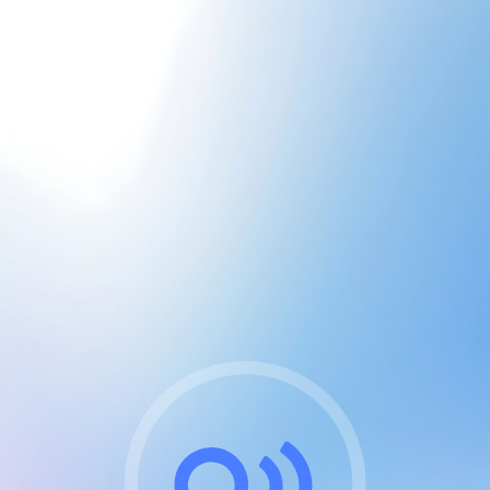
CGU & cookies
J'accepte les CGUs
et les cookies essentiels
Pour naviguer sur notre site, vous devez lire et
respecter nos
Conditions Générales d'Utilisation
.
Nous utilisons des cookies et technologies analogues
requises pour l'affichage et les performances de
certaines publicités. Notez qu'en nous soutenant avec
un compte Premium cela vous évitera toute publicité
sur nos services et activera des fonctionnalités
exclusives !