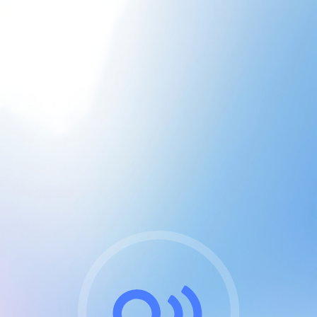
CGU & cookies
J'accepte les CGUs
et les cookies essentiels
Pour naviguer sur notre site, vous devez lire et
respecter nos
Conditions Générales d'Utilisation
.
Nous utilisons des cookies et technologies analogues
requises pour l'affichage et les performances de
certaines publicités. Notez qu'en nous soutenant avec
un compte Premium cela vous évitera toute publicité
sur nos services et activera des fonctionnalités
exclusives !