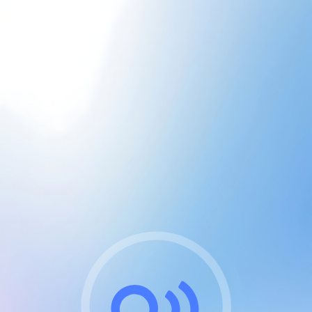
CGU & cookies
J'accepte les CGUs
et les cookies essentiels
Pour naviguer sur notre site, vous devez lire et
respecter nos
Conditions Générales d'Utilisation
.
Nous utilisons des cookies et technologies analogues
requises pour l'affichage et les performances de
certaines publicités. Notez qu'en nous soutenant avec
un compte Premium cela vous évitera toute publicité
sur nos services et activera des fonctionnalités
exclusives !