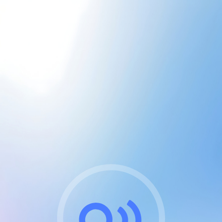
CGU & cookies
J'accepte les CGUs
et les cookies essentiels
Pour naviguer sur notre site, vous devez lire et
respecter nos
Conditions Générales d'Utilisation
.
Nous utilisons des cookies et technologies analogues
requises pour l'affichage et les performances de
certaines publicités. Notez qu'en nous soutenant avec
un compte Premium cela vous évitera toute publicité
sur nos services et activera des fonctionnalités
exclusives !