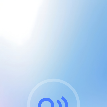
CGU & cookies
J'accepte les CGUs
et les cookies essentiels
Pour naviguer sur notre site, vous devez lire et
respecter nos
Conditions Générales d'Utilisation
.
Nous utilisons des cookies et technologies analogues
requises pour l'affichage et les performances de
certaines publicités. Notez qu'en nous soutenant avec
un compte Premium cela vous évitera toute publicité
sur nos services et activera des fonctionnalités
exclusives !