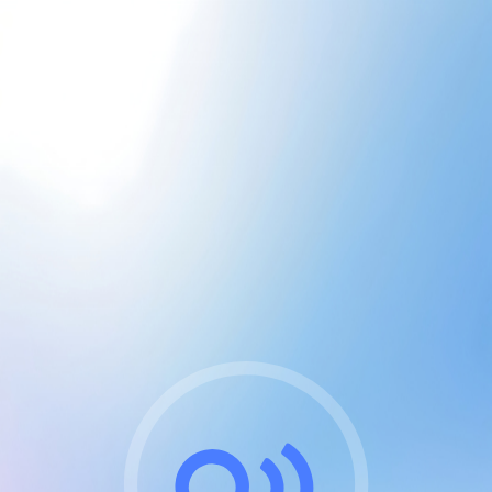
CGU & cookies
J'accepte les CGUs
et les cookies essentiels
Pour naviguer sur notre site, vous devez lire et
respecter nos
Conditions Générales d'Utilisation
.
Nous utilisons des cookies et technologies analogues
requises pour l'affichage et les performances de
certaines publicités. Notez qu'en nous soutenant avec
un compte Premium cela vous évitera toute publicité
sur nos services et activera des fonctionnalités
exclusives !