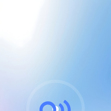
CGU & cookies
J'accepte les CGUs
et les cookies essentiels
Pour naviguer sur notre site, vous devez lire et
respecter nos
Conditions Générales d'Utilisation
.
Nous utilisons des cookies et technologies analogues
requises pour l'affichage et les performances de
certaines publicités. Notez qu'en nous soutenant avec
un compte Premium cela vous évitera toute publicité
sur nos services et activera des fonctionnalités
exclusives !