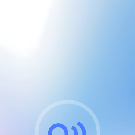
CGU & cookies
J'accepte les CGUs
et les cookies essentiels
Pour naviguer sur notre site, vous devez lire et
respecter nos
Conditions Générales d'Utilisation
.
Nous utilisons des cookies et technologies analogues
requises pour l'affichage et les performances de
certaines publicités. Notez qu'en nous soutenant avec
un compte Premium cela vous évitera toute publicité
sur nos services et activera des fonctionnalités
exclusives !