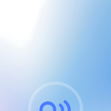
CGU & cookies
J'accepte les CGUs
et les cookies essentiels
Pour naviguer sur notre site, vous devez lire et
respecter nos
Conditions Générales d'Utilisation
.
Nous utilisons des cookies et technologies analogues
requises pour l'affichage et les performances de
certaines publicités. Notez qu'en nous soutenant avec
un compte Premium cela vous évitera toute publicité
sur nos services et activera des fonctionnalités
exclusives !