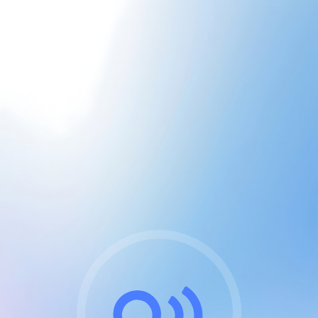
CGU & cookies
J'accepte les CGUs
et les cookies essentiels
Pour naviguer sur notre site, vous devez lire et
respecter nos
Conditions Générales d'Utilisation
.
Nous utilisons des cookies et technologies analogues
requises pour l'affichage et les performances de
certaines publicités. Notez qu'en nous soutenant avec
un compte Premium cela vous évitera toute publicité
sur nos services et activera des fonctionnalités
exclusives !