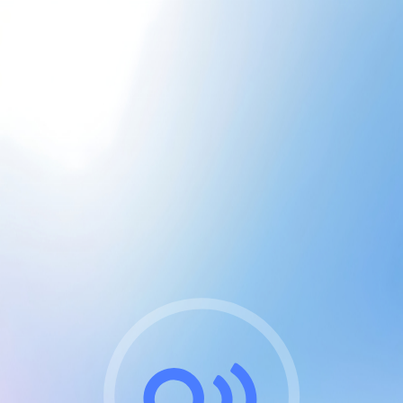
CGU & cookies
J'accepte les CGUs
et les cookies essentiels
Pour naviguer sur notre site, vous devez lire et
respecter nos
Conditions Générales d'Utilisation
.
Nous utilisons des cookies et technologies analogues
requises pour l'affichage et les performances de
certaines publicités. Notez qu'en nous soutenant avec
un compte Premium cela vous évitera toute publicité
sur nos services et activera des fonctionnalités
exclusives !