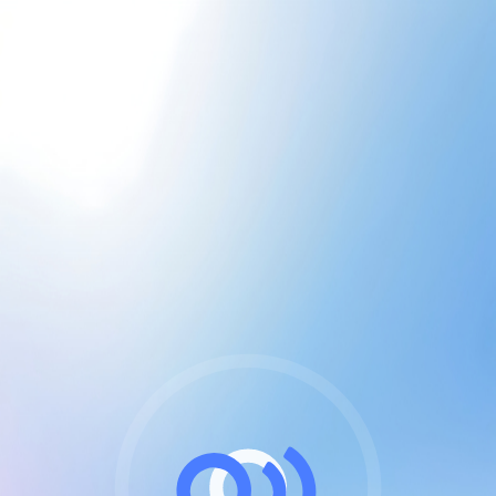
CGU & cookies
J'accepte les CGUs
et les cookies essentiels
Pour naviguer sur notre site, vous devez lire et
respecter nos
Conditions Générales d'Utilisation
.
Nous utilisons des cookies et technologies analogues
requises pour l'affichage et les performances de
certaines publicités. Notez qu'en nous soutenant avec
un compte Premium cela vous évitera toute publicité
sur nos services et activera des fonctionnalités
exclusives !