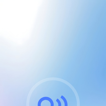
CGU & cookies
J'accepte les CGUs
et les cookies essentiels
Pour naviguer sur notre site, vous devez lire et
respecter nos
Conditions Générales d'Utilisation
.
Nous utilisons des cookies et technologies analogues
requises pour l'affichage et les performances de
certaines publicités. Notez qu'en nous soutenant avec
un compte Premium cela vous évitera toute publicité
sur nos services et activera des fonctionnalités
exclusives !