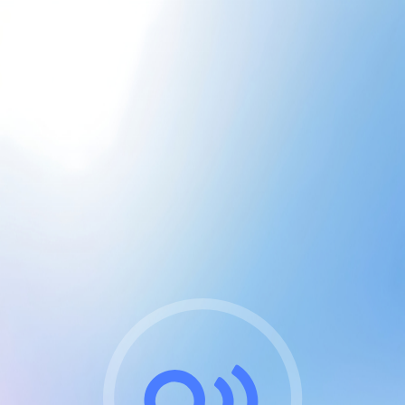
CGU & cookies
J'accepte les CGUs
et les cookies essentiels
Pour naviguer sur notre site, vous devez lire et
respecter nos
Conditions Générales d'Utilisation
.
Nous utilisons des cookies et technologies analogues
requises pour l'affichage et les performances de
certaines publicités. Notez qu'en nous soutenant avec
un compte Premium cela vous évitera toute publicité
sur nos services et activera des fonctionnalités
exclusives !